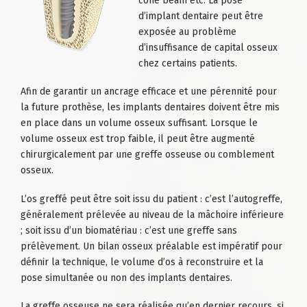
cône beam etc. La pose
d’implant
dentaire peut être
exposée au problème
d’insuffisance de capital osseux
chez certains patients.
Afin de garantir un ancrage efficace et une pérennité pour
la future prothèse, les
implants dentaires
doivent être mis
en place dans un volume osseux suffisant. Lorsque le
volume osseux est trop faible, il peut être augmenté
chirurgicalement par une greffe osseuse ou comblement
osseux.
L’os greffé peut être soit issu du patient : c’est l’autogreffe,
généralement prélevée au niveau de la mâchoire inférieure
; soit issu d’un biomatériau : c’est une greffe sans
prélèvement. Un bilan osseux préalable est impératif pour
définir la technique, le volume d’os à reconstruire et la
pose simultanée ou non des
implants dentaires.
La greffe osseuse ne sera réalisée qu’en dernier recours, si